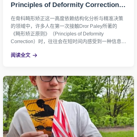
Principles of Deformity Correction如
何成为畸形矫正领域真正可落地的学习
在骨科畸形矫正这一高度依赖结构化分析与精准决策
框架
的领域中，许多人在第一次接触Dror Paley所著的
《畸形矫正原则》（Principles of Deformity
Correction）时，往往会在短时间内感受到一种信息密
度极高却难以完全消化的压力感，而这种体验本身并
阅读全文
不来源于知识的晦涩，而更多源于缺乏一个清晰的学
习路径去承接这些系统化却层层递进的概念体系。