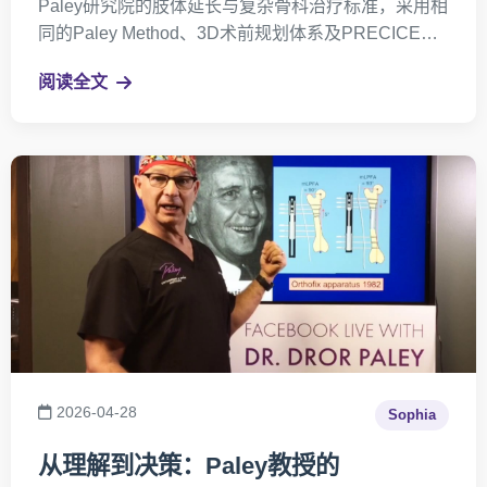
Paley研究院的肢体延长与复杂骨科治疗标准，采用相
同的Paley Method、3D术前规划体系及PRECICE内
磁延长技术，为无法前往美国、签证受限或希望缩短
阅读全文
国际医疗路径的患者，提供更加便捷的国际化治疗选
择。
2026-04-28
Sophia
从理解到决策：Paley教授的